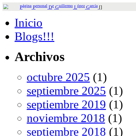
ágina
ersonal
e
uillermo
ópez
arcía
P
P
D
G
L
G
[]
Inicio
Blogs!!!
Archivos
octubre 2025
(1)
septiembre 2025
(1)
septiembre 2019
(1)
noviembre 2018
(1)
septiembre 2018
(1)